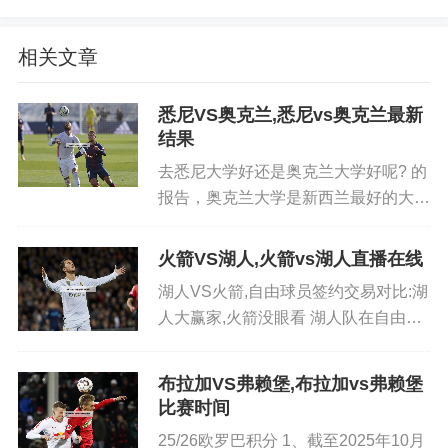
门，奥布拉克多次神扑力保球门不失。具体赛况如
下：比赛开场阶段：第5分钟，塞尔塔开出角球，卡
相关文章
雷拉传中，奥布拉克出击双拳将球解围，化解了塞
尔塔的首次进攻威胁。
悉尼VS奥克兰,悉尼vs奥克兰最新
结果
皇家马德里1比0毕尔巴鄂竞技,赛场上出现了哪
去悉尼大学好还是奥克兰大学好呢? 的
些精彩瞬间?
报告，奥克兰大学是新西兰最好的大
学，其电脑系及工程系也是新西兰一流
1、皇家马德里主场迎战毕尔巴鄂。上半场，本泽马
的。悉尼大学擅长医药和法律。根据
火箭VS湖人,火箭vs湖人直播在线
补射打入一球。最终，皇马1-0战胜毕尔巴鄂，取得
QS2019全球大学排名，悉尼大学最新
联赛五连胜继续领跑积分榜。补赛由皇马在主场迎
湖人VS火箭,自由球员签约交易对比:湖
排名全球42，奥克兰大学最新...
人大赢家,火箭没眼看 湖人队在自由球
战毕尔巴鄂。第7分钟，威尼修斯传中，本泽马门前
员签约交易中表现更优，被视为大赢
右脚打门被封。27分钟，劳尔-加西亚禁区内头球被
家；火箭队操作则相对不佳，被认
库尔图瓦化解。40分钟，莫德里奇助攻本泽马禁区
布拉加VS弗赖堡,布拉加vs弗赖堡
为“没眼看”。湖人队签约情况总经理佩
比赛时间
中路破门，1-0。
林卡主导了多笔关键签约：3年...
25/26欧罗巴积分 1、截至2025年10月