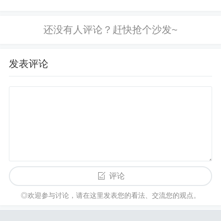
时间周日晚20：30在朱塞佩-梅阿查球
马积81分落后马竞2分位居第二，最后一轮仍有夺冠
场进行。来自曼图阿裁判员协会的安德
希望。
雷亚-杰尔瓦索尼被指定为本场比赛的
主裁判。杰尔瓦索尼此...
5、皇马VS毕尔巴鄂竞技：银河战舰全力冲冠，亦需
发表评论
警惕潜在挑战 5月17日凌晨3点整，西甲联赛第37轮
将迎来一场焦点对决，皇家马德里将在主场迎战毕
尔巴鄂竞技。这场比赛对于志在争夺西甲冠军的皇
马而言至关重要，他们必须全力以赴争取胜利，以
缩小与领头羊马竞的积分差距。
名字带竞技的甲级球队
1、西甲曾经拥有多支以竞技命名的甲级球队，其中
评论
马德里竞技和毕尔巴鄂竞技是最为知名的两支。马
◎欢迎参与讨论，请在这里发表您的看法、交流您的观点。
德里竞技位于西班牙首都马德里，成立于1903年，
其主场位于卡尔德隆球场，现更名为万达大都会球