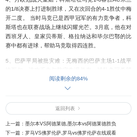
的1/8决赛上打进制胜球，又在次回合的4-1胜仗中梅
开二度。 当时马竞已是西甲冠军的有力竞争者，科
斯塔也在联赛战场上继续闪耀光芒。3月底，他在对
西班牙人、皇家贝蒂斯、格拉纳达和毕尔巴鄂的比
赛中都有进球，帮助马竞取得四连胜。
5、巴萨平局被批灾难：无梅西的巴萨主场1-1战平
埃瓦尔，进攻乏力与防守失误并存，球队争冠希望
阅读剩余的84%
进一步破灭。皇马马竞关键战：皇马客战埃尔切，
阿扎尔复出；马竞主场对阵赫塔费，迭戈-科斯塔离
队后球队计划引进米利克补强锋线。英超疫情危
机：新冠疫情威胁英超联赛，可能面临两周停摆。
返回列表
6、北京时间10月17日22：00西甲第6轮，马德里竞
上一篇：
墨尔本VS阿德莱德,墨尔本vs阿德莱德胜负
技客场1-0暂时领先塞尔塔，上半场苏亚雷斯闪击破
下一篇：
罗马VS佛罗伦萨,罗马vs佛罗伦萨在线观看