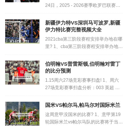
2、皇家马德里替补未出场：26-阿图尔贝、21-迪亚
24日，2025 - 2026赛季欧罗巴联赛部
斯、22-伊斯科、23-费兰-门迪、39-哈维-埃尔南德
分球队积分情况如下：萨格勒布迪纳
摩、中日德兰、阿斯顿维拉、里昂、布
斯、24-马里亚诺、11-贝尔、1-阿雷奥拉。比赛结果
新疆伊力特VS深圳马可波罗,新疆
拉加、里尔、波尔图这7支球队都是2
皇家马德里客场1-0战胜毕尔巴鄂竞技，全取三分后
伊力特比赛完整视频大全
胜0平0...
领先巴萨7分，在西甲积分榜上占据优势。
2021cba第三阶段赛程安排举办地在哪
里? 1、cba第三阶段赛程安排举办地在
3、皇家马德里客场1比0小胜毕尔巴鄂竞技，拉莫斯
浙江。在浙江诸暨进行的2020-2021赛
射进点球，帮助皇马取胜。而巴萨客场4比1大胜比
季中国男子篮球职业联赛（CBA）第
伯明翰VS普雷斯顿,伯明翰对雷丁
三阶段第40轮比赛中，深圳马可波罗
利亚雷亚尔，保托雷斯自摆乌龙，梅西助攻苏亚雷
的比分预测
队以104...
斯和格列兹曼进球，法蒂锦上添花。巴萨终结连平
1.15周六27场竞彩赛事扫盘! 1、周六
仍然落后皇马4分。
27场竞彩赛事扫盘分析：003 英超 曼
城VS切尔西结果预测：让负分析：曼
4、比赛概况毕尔巴鄂0-1皇马上半场双方均无建
城近期状态不俗，但切尔西同样拥有强
国米VS帕尔马,帕马尔对国际米兰
树，下半场卡塞米罗头球中框，纳乔打破僵局，劳
大的实力。考虑到切尔西的防守稳健以
这周意甲没国米的比赛? 1、意甲第19
及曼城可能存在的...
尔-加西亚替补染红。最终皇家马德里客场1-0战胜毕
轮国际米兰vs帕尔马队的比赛将于当地
尔巴鄂竞技。积分榜方面，由于本轮马竞赢球，皇