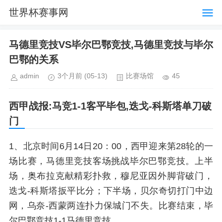
世界杯赛事网
马德里竞技VS毕尔巴鄂竞技,马德里竞技与毕尔
巴鄂的关系
admin
3个月前
(05-13)
比赛场馆
45
西甲战报:马竞1-1客平毕包,迭戈-科斯塔单刀破
门
1、北京时间6月14日20：00，西甲迎来第28轮的一
场比赛，马德里竞技客场挑战毕尔巴鄂竞技。上半
场，奥布拉克献精彩扑救，穆尼亚因外脚背破门，
迭戈-科斯塔扳平比分；下半场，贝尔奇切打门中边
网，乌奈-西蒙两连扑力保城门不失。比赛结束，毕
尔巴鄂竞技1-1马德里竞技。