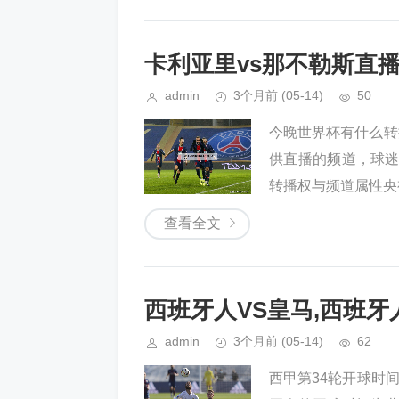
卡利亚里vs那不勒斯直播
admin
3个月前
(05-14)
50
今晚世界杯有什么转
供直播的频道，球迷
转播权与频道属性央视
查看全文
西班牙人VS皇马,西班牙
admin
3个月前
(05-14)
62
西甲第34轮开球时间: