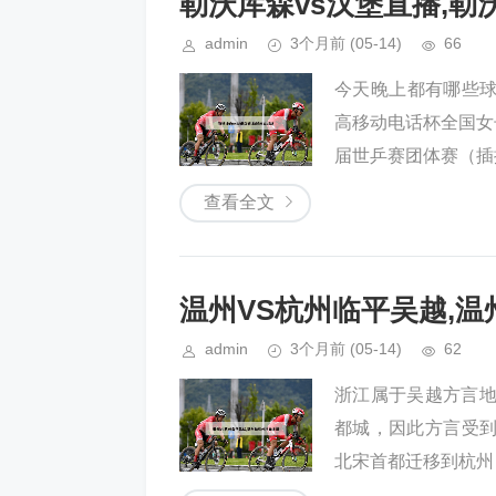
勒沃库森vs汉堡直播,勒
admin
3个月前
(05-14)
66
今天晚上都有哪些球赛转
高移动电话杯全国女子
届世乒赛团体赛（插播
查看全文
温州VS杭州临平吴越,
admin
3个月前
(05-14)
62
浙江属于吴越方言地
都城，因此方言受
北宋首都迁移到杭州