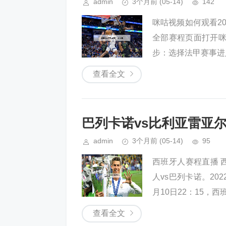
admin
3个月前
(05-14)
142
咪咕视频如何观看20
全部赛程页面打开咪
步：选择法甲赛事进
查看全文
巴列卡诺vs比利亚雷亚尔
admin
3个月前
(05-14)
95
西班牙人赛程直播 西
人vs巴列卡诺。202
月10日22：15，西班牙
查看全文