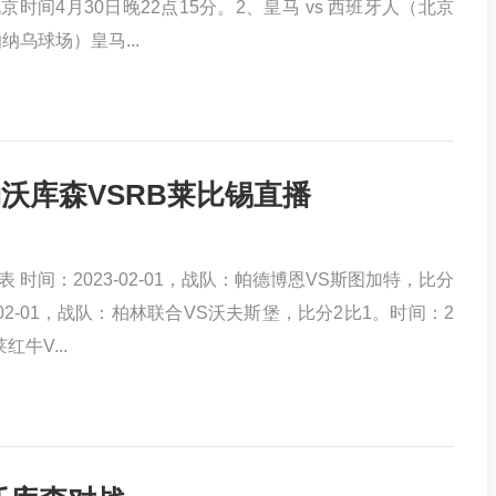
时间4月30日晚22点15分。2、皇马 vs 西班牙人（北京
纳乌球场）皇马...
勒沃库森VSRB莱比锡直播
 时间：2023-02-01，战队：帕德博恩VS斯图加特，比分
-02-01，战队：柏林联合VS沃夫斯堡，比分2比1。时间：2
红牛V...