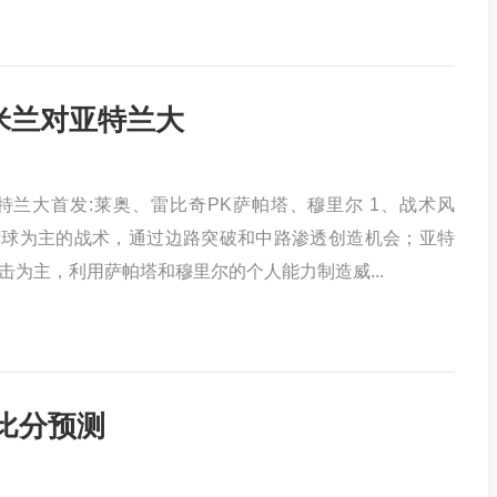
 米兰对亚特兰大
特兰大首发:莱奥、雷比奇PK萨帕塔、穆里尔 1、战术风
控球为主的战术，通过边路突破和中路渗透创造机会；亚特
击为主，利用萨帕塔和穆里尔的个人能力制造威...
霆比分预测