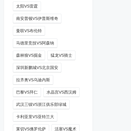
太阳VS雷霆
南安普顿VS伊普斯维奇
曼联VS布伦特
马德里竞技VS阿森纳
森林狼VS掘金
猛龙VS骑士
深圳新鹏城VS北京国安
拉齐奥VS乌迪内斯
巴黎VS拜仁
水晶宫VS西汉姆
武汉三镇VS浙江俱乐部绿城
卡利亚里VS亚特兰大
莱切VS佛罗伦萨
活塞VS魔术