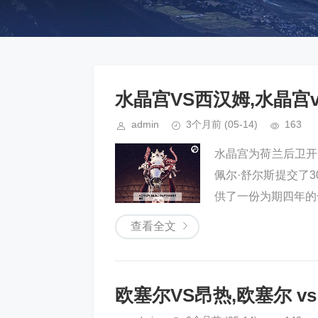
水晶宫VS西汉姆,水晶宫
admin
3个月前
(05-14)
163
水晶宫为荷兰后卫开
佩尔·舒尔斯提交了
供了一份为期四年的
查看全文
欧塞尔VS昂热,欧塞尔 vs