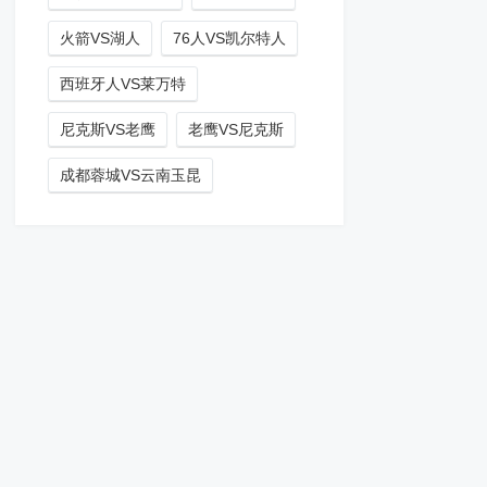
火箭VS湖人
76人VS凯尔特人
西班牙人VS莱万特
尼克斯VS老鹰
老鹰VS尼克斯
成都蓉城VS云南玉昆