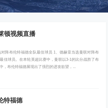
布莱顿视频直播
选对阵布伦特福德全队最佳球员 1、德赫亚当选曼联对阵布
最佳球员。在本轮英超比赛中，曼联以3-1的比分战胜了布
中，布伦特福德展现出了强烈的进攻欲望，...
伦特福德