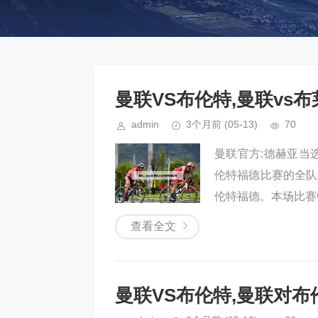
曼联VS布伦特,曼联vs
admin
3个月前
(05-13)
70
曼联官方:德赫亚当
伦特福德比赛的全队
伦特福德。本场比赛
查看全文
曼联VS布伦特,曼联对布