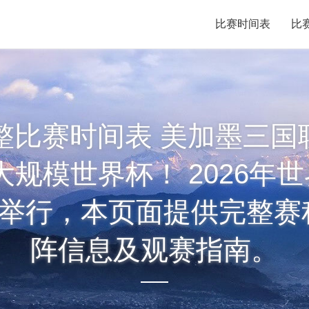
比赛时间表
比
完整比赛时间表 美加墨三国
规模世界杯！ 2026年世
美举行，本页面提供完整
阵信息及观赛指南。