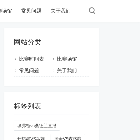
赛场馆
常见问题
关于我们
网站分类
比赛时间表
比赛场馆
常见问题
关于我们
标签列表
埃弗顿vs桑德兰直播
开拓者VS马刺
掘金VS森林狼