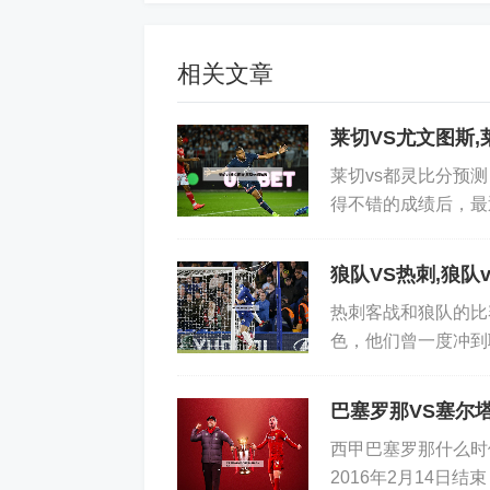
相关文章
莱切VS尤文图斯,
莱切vs都灵比分预测
得不错的成绩后，最
图斯、那不勒斯和萨索
狼队VS热刺,狼队
热刺客战和狼队的比
色，他们曾一度冲到
后战平水晶宫，不敌
巴塞罗那VS塞尔塔
西甲巴塞罗那什么时
2016年2月14日