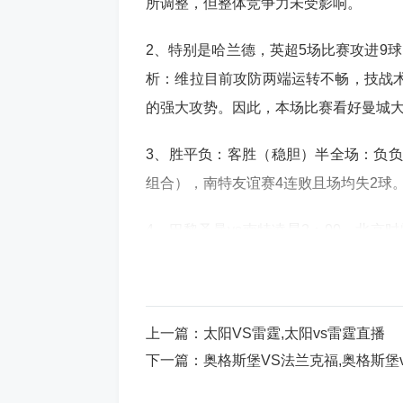
所调整，但整体竞争力未受影响。
2、特别是哈兰德，英超5场比赛攻进9
析：维拉目前攻防两端运转不畅，技战
的强大攻势。因此，本场比赛看好曼城
3、胜平负：客胜（稳胆）半全场：负负 比
组合），南特友谊赛4连败且场均失2球
4、巴黎圣曼vs南特凌晨2：00。北京时
超级杯对阵南特。
5、南特 vs 欧塞尔：方向推荐双平，比分预
上一篇：
太阳VS雷霆,太阳vs雷霆直播
向推荐负，比分预测0-1-0-3，进球数2
下一篇：
奥格斯堡VS法兰克福,奥格斯堡
0-1-1-2，进球数2/3球。