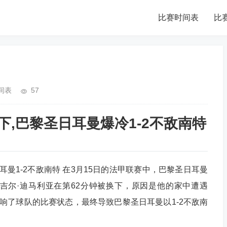
比赛时间表
比
间表
57
,巴黎圣日耳曼爆冷1-2不敌南特
曼1-2不敌南特 在3月15日的法甲联赛中，巴黎圣日耳曼
吉尔·迪马利亚在第62分钟被换下，原因是他的家中遭遇
影响了球队的比赛状态，最终导致巴黎圣日耳曼以1-2不敌南