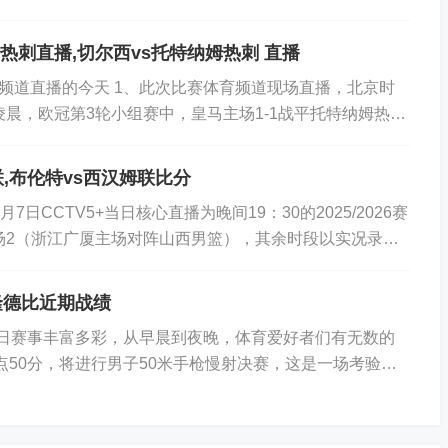
内马尔打入1球，拉基蒂奇打入1球。...
热刺直播,切尔西vs托特纳姆热刺 直播
s南特,大巴黎年轻化,南特实力保
个频道直播的今天 1、此次比赛体育频道现场直播，北京时
8日凌晨，欧冠第3轮小组赛中，皇马主场1-1战平托特纳姆热
连胜。2、今晚的欧冠比赛中，皇...
军 在即将举行的法国超级杯比赛中，巴黎圣日耳曼（大巴
,布伦特vs西汉姆联比分
了一定的人员调整，但整体实力对比和比赛前景却呈现出明
5月7日CCTV5+当日核心直播为晚间19：30的2025/2026赛
强劲 大巴黎在上赛季再次夺得法甲冠军，展现了其强大的
第一场2（浙江广厦主场对阵山西男篮），其余时段以实况录
。CCTV5...
隆德比近期战绩
-0击败南特，夺得队史第46个冠军，成为法国最成功的俱乐
今日赛事丰富多彩，从早晨到夜晚，体育爱好者们有无数的
，巴黎圣日耳曼以4-0的比分战胜南特，成功夺冠。这是巴
2点50分，将进行男子50米手枪慢射决赛，这是一场考验射
冠军头衔，进一步巩固了其在法国足坛的统治地位。
素质的较量。除了足球比赛，今天还有其他...
延续法超杯的比赛方式，球队将不可阻挡。具体分析如下：