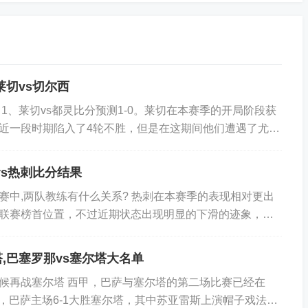
莱切vs切尔西
 1、莱切vs都灵比分预测1-0。莱切在本赛季的开局阶段获
近一段时期陷入了4轮不胜，但是在这期间他们遭遇了尤文
洛3支实力强劲的比赛，上一轮客场...
vs热刺比分结果
赛中,两队教练有什么关系? 热刺在本赛季的表现相对更出
联赛榜首位置，不过近期状态出现明显的下滑的迹象，先
利物浦和莱切斯特城，至今排名已经下跌至第6...
,巴塞罗那vs塞尔塔大名单
候再战塞尔塔 西甲，巴萨与塞尔塔的第二场比赛已经在
结束，巴萨主场6-1大胜塞尔塔，其中苏亚雷斯上演帽子戏法、