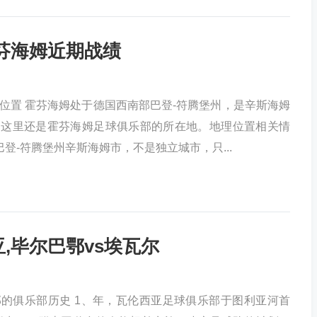
霍芬海姆近期战绩
位置 霍芬海姆处于德国西南部巴登-符腾堡州，是辛斯海姆
，这里还是霍芬海姆足球俱乐部的所在地。地理位置相关情
登-符腾堡州辛斯海姆市，不是独立城市，只...
,毕尔巴鄂vs埃瓦尔
的俱乐部历史 1、年，瓦伦西亚足球俱乐部于图利亚河首