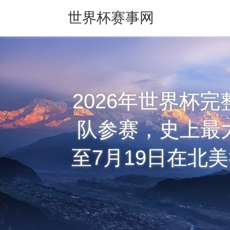
世界杯赛事网
2026年世界杯
队参赛，史上最大
至7月19日在北