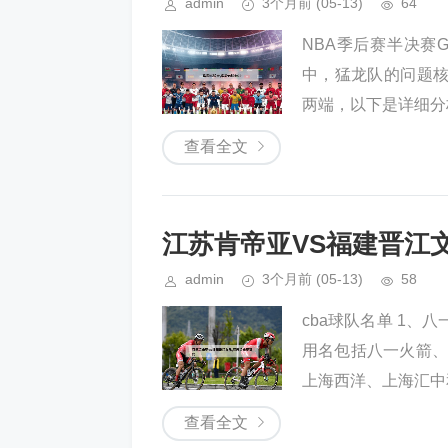
admin
3个月前
(05-13)
64
NBA季后赛半决赛G
中，猛龙队的问题
两端，以下是详细分
查看全文
江苏肯帝亚VS福建晋江
admin
3个月前
(05-13)
58
cba球队名单 1
用名包括八一火箭、
上海西洋、上海汇中和
查看全文