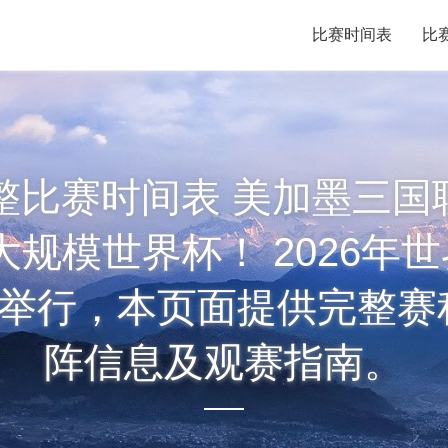
比赛时间表
比
完整比赛时间表 美加墨三国
规模世界杯！ 2026年世
美举行，本页面提供完整
阵信息及观赛指南。