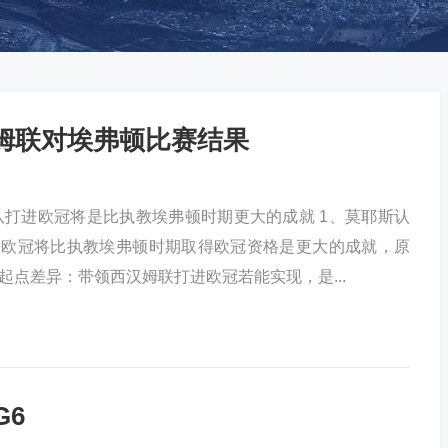
汉姆联对埃弗顿比赛结果
队打进欧冠将是比执教埃弗顿时期更大的成就 1、莫耶斯认
进欧冠将比执教埃弗顿时期取得欧冠资格是更大的成就，原
起点差异：带领西汉姆联打进欧冠若能实现，是...
G6