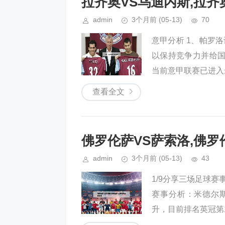
拉齐奥VS乌迪内斯,拉齐
admin
3个月前
(05-13)
70
意甲分析 1、帕罗
以保持竞争力并给
当前意甲联赛已进入
查看全文
佛罗伦萨VS萨索洛,佛罗
admin
3个月前
(05-13)
43
1/9分享三场足球赛
赛事分析：米德尔
升，目前排名英冠第1